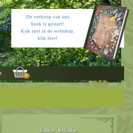
De verkoop van ons
boek is gestart!
Kijk snel in de webshop,
klik hier!
t
0
Onze locatie