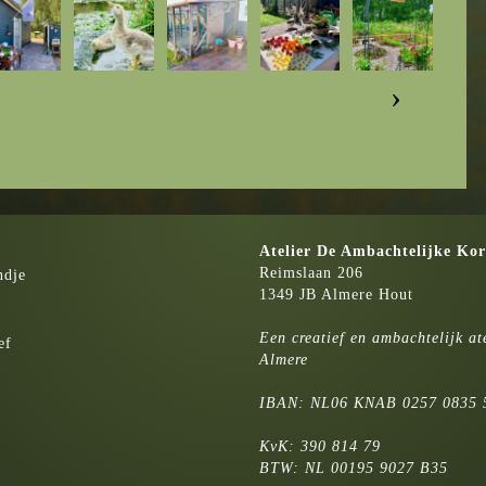
›
Atelier
De Ambachtelijke Kor
Reimslaan 206
ndje
1349 JB Almere Hout
Een creatief en ambachtelijk ate
ef
Almere
IBAN: NL06 KNAB 0257 0835 
KvK: 390 814 79
BTW: NL 00195 9027 B35