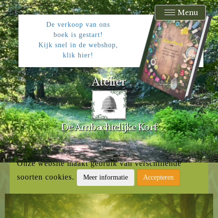
Menu
De verkoop van ons
boek is gestart!
Kijk snel in de webshop,
klik hier!
Atelier
De Ambachtelijke Korf
Onze website maakt gebruik van verschillende
soorten cookies.
Meer informatie
Accepteren