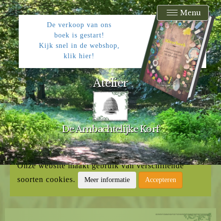
Menu
De verkoop van ons
boek is gestart!
Kijk snel in de webshop,
klik hier!
Atelier
De Ambachtelijke Korf
Onze website maakt gebruik van verschillende
soorten cookies.
Meer informatie
Accepteren