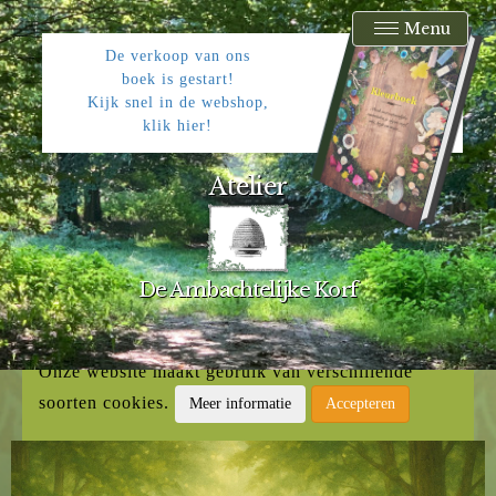
Menu
De verkoop van ons
boek is gestart!
Kijk snel in de webshop,
klik hier!
Atelier
De Ambachtelijke Korf
Onze website maakt gebruik van verschillende
soorten cookies.
Meer informatie
Accepteren