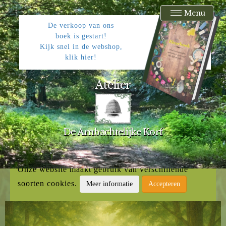
Menu
De verkoop van ons
boek is gestart!
Kijk snel in de webshop,
klik hier!
Atelier
De Ambachtelijke Korf
Onze website maakt gebruik van verschillende
soorten cookies.
Meer informatie
Accepteren