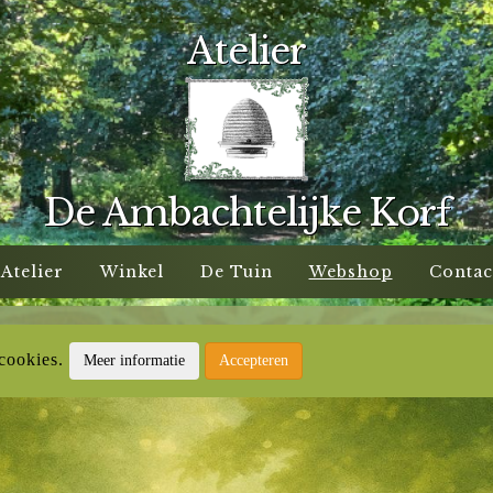
Atelier
De Ambachtelijke Korf
Atelier
Winkel
De Tuin
Webshop
Contac
 cookies.
Meer informatie
Accepteren