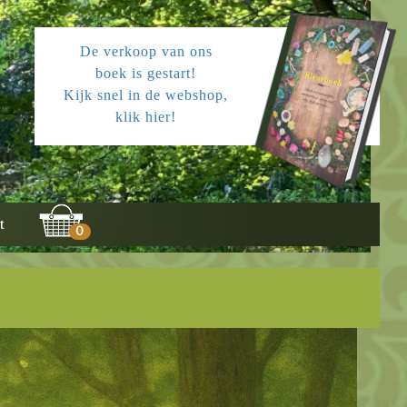
De verkoop van ons
boek is gestart!
Kijk snel in de webshop,
klik hier!
t
0