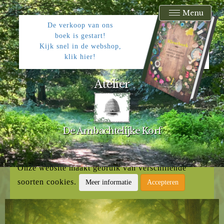
Menu
De verkoop van ons
boek is gestart!
Kijk snel in de webshop,
klik hier!
Atelier
De Ambachtelijke Korf
Onze website maakt gebruik van verschillende
soorten cookies.
Meer informatie
Accepteren