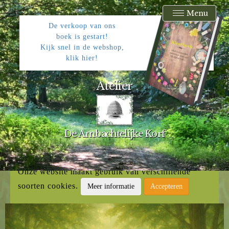
Menu
De verkoop van ons
boek is gestart!
Kijk snel in de webshop,
klik hier!
Atelier
De Ambachtelijke Korf
Onze website maakt gebruik van verschillende
soorten cookies.
Meer informatie
Accepteren