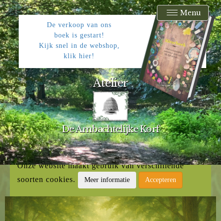
Menu
De verkoop van ons
boek is gestart!
Kijk snel in de webshop,
klik hier!
Atelier
De Ambachtelijke Korf
Onze website maakt gebruik van verschillende
soorten cookies.
Meer informatie
Accepteren