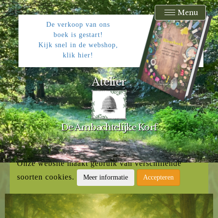
Menu
De verkoop van ons
boek is gestart!
Kijk snel in de webshop,
klik hier!
Atelier
De Ambachtelijke Korf
Onze website maakt gebruik van verschillende
soorten cookies.
Meer informatie
Accepteren